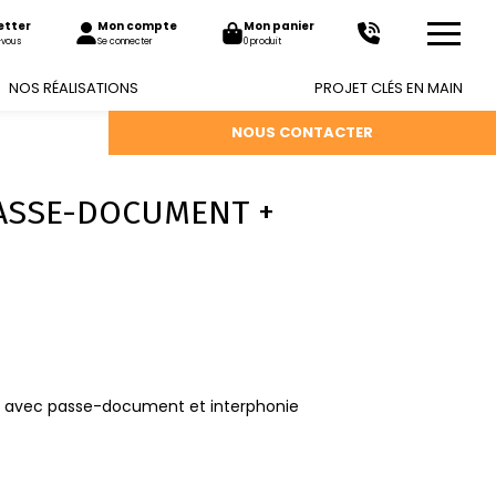
etter
Mon compte
Mon panier
-vous
Se connecter
0 produit
NOS RÉALISATIONS
PROJET CLÉS EN MAIN
NOUS CONTACTER
PASSE-DOCUMENT +
rage avec passe-document et interphonie