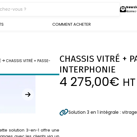
Newsl
Abonnez
TS
COMMENT ACHETER
CHASSIS VITRÉ + 
É
CHASSIS VITRÉ + PASSE-
INTERPHONIE
4 275,00
€
HT
Solution 3 en 1 intégrale : vit
tte solution 3-en-1 offre une
hanges avec les clients via un