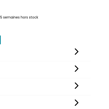
 | 5 semaines hors stock
avec les clients. Sa conception en acier galvanisé et
atique du son, assurant une qualité audio optimale même
é FB6
.