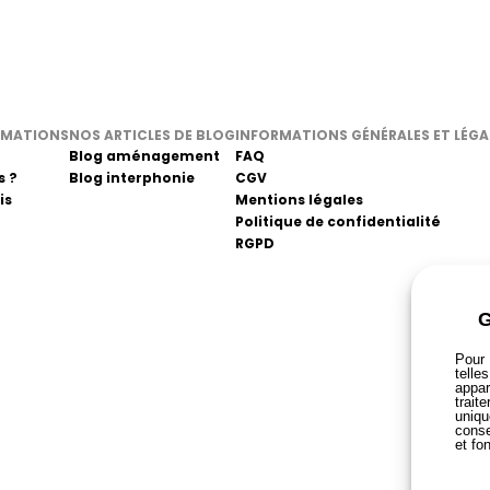
RMATIONS
NOS ARTICLES DE BLOG
INFORMATIONS GÉNÉRALES ET LÉGA
Blog aménagement
FAQ
 ?
Blog interphonie
CGV
is
Mentions légales
Politique de confidentialité
RGPD
Pour 
telle
appar
trait
uniqu
conse
et fo