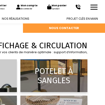
etter
Mon compte
Mon panier
-vous
Se connecter
0 produit
NOS RÉALISATIONS
PROJET CLÉS EN MAIN
NOUS CONTACTER
FICHAGE & CIRCULATION
 vos clients de manière optimale : support d’information,
POTELET À
SANGLES