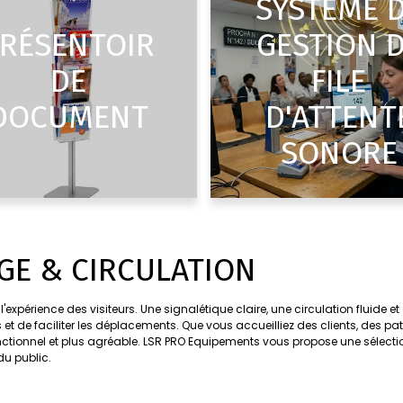
SYSTÈME 
RÉSENTOIR
GESTION 
DE
FILE
DOCUMENT
D'ATTENT
SONORE
AGE & CIRCULATION
'expérience des visiteurs. Une signalétique claire, une circulation fluide
sées et de faciliter les déplacements. Que vous accueilliez des clients, des
onctionnel et plus agréable. LSR PRO Equipements vous propose une sélectio
du public.