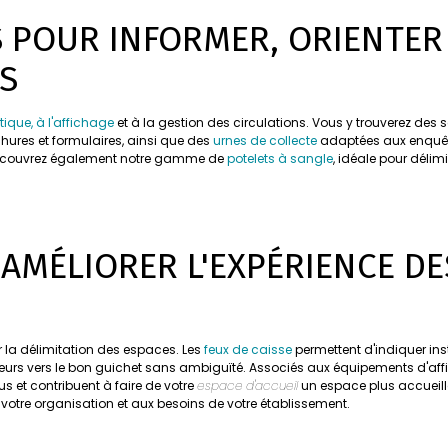
 POUR INFORMER, ORIENTER
S
tique, à l'affichage
et à la gestion des circulations. Vous y trouverez de
hures et formulaires, ainsi que des
urnes de collecte
adaptées aux enquête
e, découvrez également notre gamme de
potelets à sangle
, idéale pour délim
T AMÉLIORER L'EXPÉRIENCE DE
 la délimitation des espaces. Les
feux de caisse
permettent d'indiquer in
iteurs vers le bon guichet sans ambiguïté. Associés aux équipements d'affi
s et contribuent à faire de votre
espace d'accueil
un espace plus accueilla
 votre organisation et aux besoins de votre établissement.