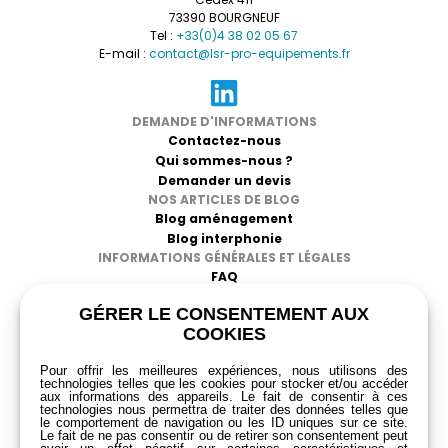
idéal pour les interphones de guichet. »
73390 BOURGNEUF
Emilie P. : ⭐⭐⭐⭐⭐ « Je l’utilise quotidiennement, le
Tel :
+33(0)4 38 02 05 67
confort est vraiment au rendez-vous. »
E-mail :
contact@lsr-pro-equipements.fr
Lucas R. : ⭐⭐⭐⭐⭐ « Le meilleur casque pour la
réduction de bruit, je l’adore. »
Julie F. : ⭐⭐⭐⭐ « Bon rapport qualité-prix, je suis très
DEMANDE D'INFORMATIONS
satisfait. »
Contactez-nous
Nicolas C. : ⭐⭐⭐⭐⭐ « Très bonne isolation du bruit
Qui sommes-nous ?
ambiant, parfait pour mon travail. »
Demander un devis
Alice S. : ⭐⭐⭐⭐⭐ « Casque léger et confortable, un
NOS ARTICLES DE BLOG
vrai plaisir à utiliser. »
Blog aménagement
Blog interphonie
INFORMATIONS GÉNÉRALES ET LÉGALES
FAQ
CGV
GÉRER LE CONSENTEMENT AUX
Mentions légales
COOKIES
Politique de confidentialité
RGPD
Pour offrir les meilleures expériences, nous utilisons des
technologies telles que les cookies pour stocker et/ou accéder
aux informations des appareils. Le fait de consentir à ces
technologies nous permettra de traiter des données telles que
le comportement de navigation ou les ID uniques sur ce site.
Le fait de ne pas consentir ou de retirer son consentement peut