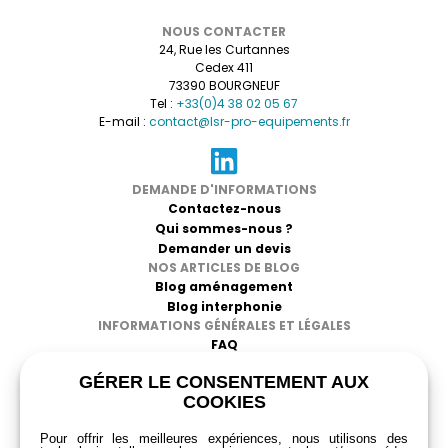
Amélie G. ⭐⭐⭐⭐⭐ : « Le bac est parfaitement adapté
à nos besoins de sécurité au guichet. »
NOUS CONTACTER
Thomas P. ⭐⭐⭐⭐ : « Produit très pratique, je
24, Rue les Curtannes
recommande pour sécuriser les paiements. »
Cedex 411
73390 BOURGNEUF
Laura F. ⭐⭐⭐⭐⭐ : « Produit solide et fonctionnel,
Tel :
+33(0)4 38 02 05 67
parfait pour notre banque. »
E-mail :
contact@lsr-pro-equipements.fr
Martin R. ⭐⭐⭐⭐⭐ : « Très ergonomique, il facilite les
échanges sécurisés avec nos clients. »
DEMANDE D'INFORMATIONS
Contactez-nous
Qui sommes-nous ?
Demander un devis
NOS ARTICLES DE BLOG
Blog aménagement
Blog interphonie
INFORMATIONS GÉNÉRALES ET LÉGALES
FAQ
CGV
GÉRER LE CONSENTEMENT AUX
Mentions légales
COOKIES
Politique de confidentialité
RGPD
Pour offrir les meilleures expériences, nous utilisons des