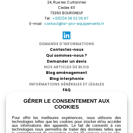
24, Rue les Curtannes
»
Cedex 411
73390 BOURGNEUF
Tel :
+33(0)4 38 02 05 67
E-mail :
contact@lsr-pro-equipements.fr
DEMANDE D'INFORMATIONS
Contactez-nous
Qui sommes-nous ?
Demander un devis
NOS ARTICLES DE BLOG
Blog aménagement
Blog interphonie
INFORMATIONS GÉNÉRALES ET LÉGALES
FAQ
CGV
GÉRER LE CONSENTEMENT AUX
Mentions légales
COOKIES
Politique de confidentialité
RGPD
Pour offrir les meilleures expériences, nous utilisons des
technologies telles que les cookies pour stocker et/ou accéder
aux informations des appareils. Le fait de consentir à ces
technologies nous permettra de traiter des données telles que