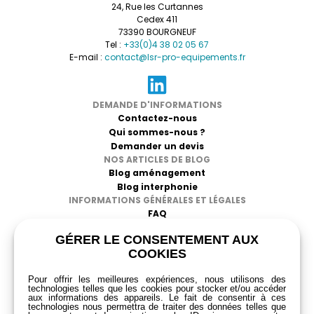
24, Rue les Curtannes
plus c’est fabriqué en France. »
individus dans les zones de circulation et pour
Cedex 411
Alain T. ⭐⭐⭐⭐⭐ : « Nous avons équipé notre
contrôler les foules.
73390 BOURGNEUF
établissement avec ces platines, elles sont discrètes
Fabriquée en France, gage de qualité.
Tel :
+33(0)4 38 02 05 67
et efficaces. »
E-mail :
contact@lsr-pro-equipements.fr
Sandrine P. ⭐⭐⭐⭐⭐ : « Installation rapide,
correspond parfaitement à nos attentes pour la
gestion des flux. »
DEMANDE D'INFORMATIONS
Olivier S. ⭐⭐⭐⭐ : « Très bon produit, nous l’avons
Contactez-nous
installé dans notre centre commercial sans
Qui sommes-nous ?
problème. »
Demander un devis
Julie A. ⭐⭐⭐⭐⭐ : « Excellent produit, compatible avec
NOS ARTICLES DE BLOG
toutes nos sangles de potelets. »
Blog aménagement
Philippe J. ⭐⭐⭐⭐⭐ : « Solution simple et efficace pour
Blog interphonie
organiser nos événements. »
INFORMATIONS GÉNÉRALES ET LÉGALES
Laura G. ⭐⭐⭐⭐ : « Produit conforme à la description,
FAQ
facile à utiliser. »
CGV
GÉRER LE CONSENTEMENT AUX
Mentions légales
COOKIES
Politique de confidentialité
RGPD
Pour offrir les meilleures expériences, nous utilisons des
technologies telles que les cookies pour stocker et/ou accéder
aux informations des appareils. Le fait de consentir à ces
technologies nous permettra de traiter des données telles que