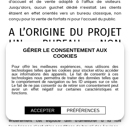
d’accueil et de vente adapté à l’afflux de visiteurs.
Jusqu’alors, aucun guichet dédié n’existait. Les clients
étaient en effet orientés vers un bureau classique, non
conçu pour la vente de forfaits ni pour l’accueil du public.
A L’ORIGINE DU PROJET
UN BUREAU NON
GÉRER LE CONSENTEMENT AUX
ADAPTÉ
COOKIES
Pour offrir les meilleures expériences, nous utilisons des
La configuration du bureau engendrait plusieurs difficultés :
technologies telles que les cookies pour stocker et/ou accéder
une posture de travail inconfortable pour les agents avec
aux informations des appareils. Le fait de consentir à ces
technologies nous permettra de traiter des données telles que
une hauteur du plan de travail inadaptée où les clients
le comportement de navigation ou les ID uniques sur ce site.
surplombaient les agents créant un déséquilibre, une
Le fait de ne pas consentir ou de retirer son consentement peut
avoir un effet négatif sur certaines caractéristiques et
absence de sécurité, et un manque global de fluidité dans
fonctions.
le parcours d’achat. En bref, l’accueil n’était pas adapté au
confort des clients, l’expérience d’accueil n’était pas mise
au premier plan et les conditions de travail des agents
ACCEPTER
PRÉFÉRENCES
n’étaient pas optimum. La station souhaitait donc repenser
entièrement cet espace afin d’améliorer à la fois
l’expérience client et les conditions de travail des équipes.