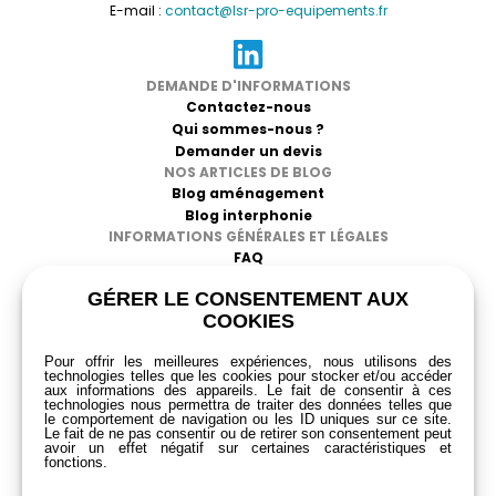
aussi facilement déplaçable.
E-mail :
contact@lsr-pro-equipements.fr
LES DIFFÉRENTS RÉGLAGES
DEMANDE D'INFORMATIONS
Ce tabouret ergonomique offre plusieurs possibilité de
Contactez-nous
réglages : régler l’assise en hauteur, en rotation ainsi qu’en
Qui sommes-nous ?
inclinaison. L’amplitude d’inclinaison de haut en bas permet
Demander un devis
un réglage de – 25° à + 25° par rapport à l’axe central.
NOS ARTICLES DE BLOG
L’objectif est que chaque utilisateur trouve sa position
Blog aménagement
idéale. Le réglage de l’assise en hauteur sert à adapter la
Blog interphonie
position de l’utilisateur en fonction de son gabarit ainsi que
INFORMATIONS GÉNÉRALES ET LÉGALES
de la taille de son poste de travail. Enfin, le tabouret
FAQ
possède un mécanisme de retour automatique. Cette
CGV
GÉRER LE CONSENTEMENT AUX
fonction implique le retour de l’assise en position neutre,
Mentions légales
COOKIES
sans aucune assistance.
Politique de confidentialité
RGPD
Pour offrir les meilleures expériences, nous utilisons des
technologies telles que les cookies pour stocker et/ou accéder
aux informations des appareils. Le fait de consentir à ces
technologies nous permettra de traiter des données telles que
le comportement de navigation ou les ID uniques sur ce site.
Le fait de ne pas consentir ou de retirer son consentement peut
avoir un effet négatif sur certaines caractéristiques et
fonctions.