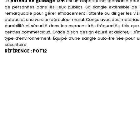
Le
poteau de guidage 12m
est un dispositif indispensable pour s
de personnes dans les lieux publics. Sa sangle extensible de 12
remarquable pour gérer efficacement l'attente ou diriger les visit
poteau et une version dérouleur mural. Conçu avec des matériaux
durabilité et sécurité dans les espaces très fréquentés, tels qu
centres commerciaux. Grâce à son design épuré et discret, il s'i
type d’environnement. Équipé d’une sangle auto-freinée pour 
sécuritaire.
RÉFÉRENCE : POT12