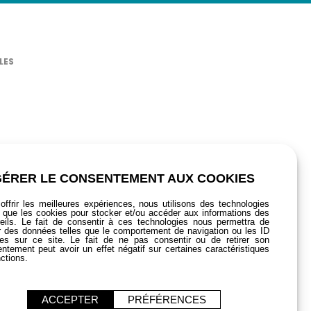
nelle et le confort d’utilisation.
LES
s de fixer l’ensemble avec la vis centrale fournie. Son
 aussi une véritable flexibilité d’utilisation : déployez-
 poteau de guidage 12m se distingue par des lignes
porte quel décor tout en maintenant une visibilité
GÉRER LE CONSENTEMENT AUX COOKIES
itions météo extrêmes. Un must pour ceux qui recherchent
offrir les meilleures expériences, nous utilisons des technologies
s que les cookies pour stocker et/ou accéder aux informations des
eils. Le fait de consentir à ces technologies nous permettra de
er des données telles que le comportement de navigation ou les ID
es sur ce site. Le fait de ne pas consentir ou de retirer son
ntement peut avoir un effet négatif sur certaines caractéristiques
nctions.
ACCEPTER
PRÉFÉRENCES