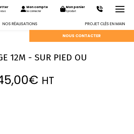
etter
Mon compte
Mon panier
-vous
Se connecter
0 produit
NOS RÉALISATIONS
PROJET CLÉS EN MAIN
NOUS CONTACTER
E 12M - SUR PIED OU
45,00
€
HT