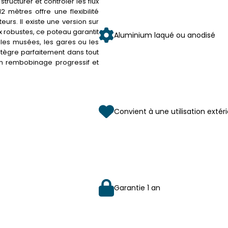
tructurer et contrôler les flux
 mètres offre une flexibilité
eurs. Il existe une version sur
 robustes, ce poteau garantit
Aluminium laqué ou anodisé
e les musées, les gares ou les
ntègre parfaitement dans tout
un rembobinage progressif et
Convient à une utilisation extéri
Garantie 1 an