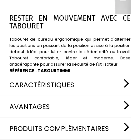
RESTER EN MOUVEMENT AVEC CE
TABOURET
Tabouret de bureau ergonomique qui permet d'alterner
les positions en passant de la position assise à la position
debout. Idéal pour lutter contre la sédentarité au travail.
Tabouret confortable, léger et moderne. Base
antidérapante pour assurer la sécurité de l'utilisateur.
RÉFÉRENCE : TABOURTIMMI
CARACTÉRISTIQUES
CARACTÉRISTIQUES TECHNIQUES DU
AVANTAGES
TABOURET DE BUREAU ERGONOMIQUE
Assise : tapissée, coque en plastique
AVANTAGES DU TABOURET DE BUREAU
PRODUITS COMPLÉMENTAIRES
Verrin à gaz : pneumatique, standard
ERGONOMIQUE
Piètement : up & down, blanc et noir